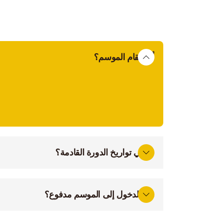
أين يقام الموسم؟
يقام الموسم بجماعة مولاي عبد الله أمغار، بالقر
الساحل الأطلسي. يتم تنظيم الفعاليات في فضاء
التبوريدة، الخيام، السوق، فضاءات العائلات، ومناط
ما هي تواريخ الدورة القادمة؟
هل الدخول إلى الموسم مدفوع؟