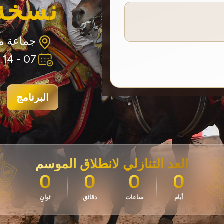
نسخة 026
جماعة مو
07 - 14 غشت 2026
البرنامج
العد التنازلي لانطلاق الموسم
0
0
0
0
أيام
ساعات
دقائق
ثوانٍ