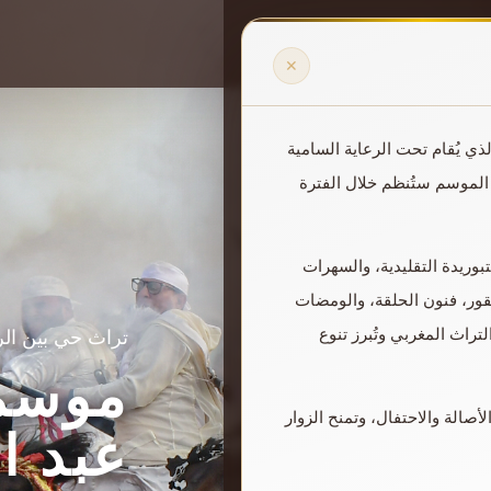
✕
ذي يُقام تحت الرعاية السامية
الموسم ستُنظم خلال الفترة
وريدة التقليدية، والسهرات
صقور، فنون الحلقة، والومضات
راث المغربي وتُبرز تنوع
تراث حي بين الرو
موسم 
أصالة والاحتفال، وتمنح الزوار
عبد ال