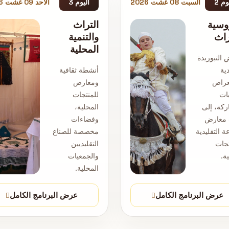
وم 2
السبت 08 غشت 2026
اليوم 3
الأحد 09 غشت 2026
وسية
التراث
راث
والتنمية
المحلية
التبوريدة
دية
أنشطة ثقافية
عراض
ومعارض
ات
للمنتجات
ركة، إلى
المحلية،
 معارض
وفضاءات
ة التقليدية
مخصصة للصناع
تجات
التقليديين
ة.
والجمعيات
المحلية.
عرض البرنامج الكامل
عرض البرنامج الكامل