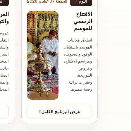
اليوم 1
الجمعة 07 غشت 2026
الي
الافتتاح
الفر
الرسمي
والت
للموسم
عروض 
انطلاق فعاليات
التقلي
الموسم باستقبال
واست
الوفود والضيوف،
السرب
ومراسم الافتتاح،
المشا
وعروض
جانب
التبوريدة،
الصناع
وفقرات تراثية
والمن
وفنية مميزة.
المحلي
عرض البرنامج الكامل