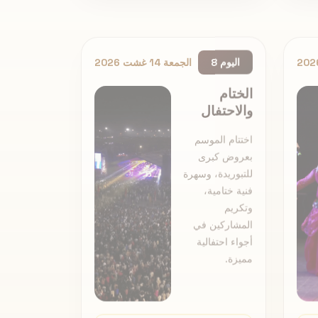
اليوم 8
الجمعة 14 غشت 2026
الختام
والاحتفال
اختتام الموسم
بعروض كبرى
للتبوريدة، وسهرة
فنية ختامية،
وتكريم
المشاركين في
أجواء احتفالية
مميزة.
عرض البرنامج الكامل