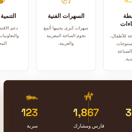
شطة
السهرات الفنية
التنمية
اءات
سهرات كبرى يحييها ألمع
دعم الاقت
نجوم الساحة المغربية
والتعاونيا
ة للأطفال،
والعربية.
المج
نتوجات
الصناعة
دية.
123
2,200
3
+
+
فارس ومشارك
سربة