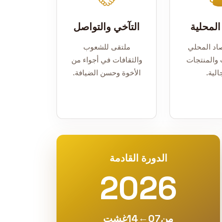
 المحلية
التآخي والتواصل
صاد المحلي
ملتقى للشعوب
ت والمنتجات
والثقافات في أجواء من
الية.
الأخوة وحسن الضيافة.
الدورة القادمة
2026
←
من
07
14
غشت