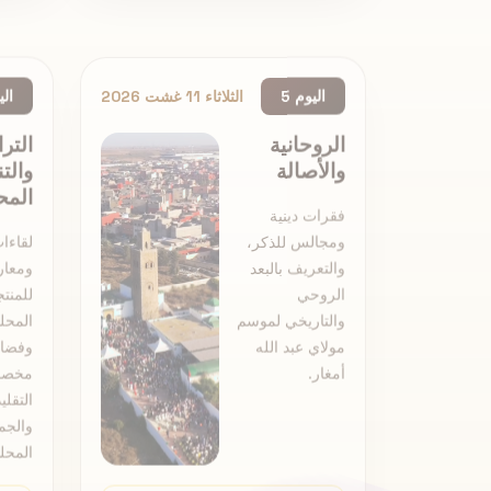
اليوم 5
الثلاثاء 11 غشت 2026
الي
الروحانية
التر
والأصالة
والتن
المح
فقرات دينية
ومجالس للذكر،
لقاءات
والتعريف بالبعد
ومعا
الروحي
للمنت
والتاريخي لموسم
المحلي
مولاي عبد الله
وفضا
أمغار.
مخصص
التقلي
والجم
المحلي
عرض البرنامج الكامل