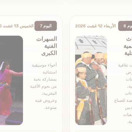
وم 6
الأربعاء 12 غشت 2026
اليوم 7
الخميس 13 غشت 2026
اث
السهرات
مية
الفنية
لية
الكبرى
 ثقافية
أجواء موسيقية
رض
استثنائية
جات
بمشاركة نخبة
ة،
من نجوم الأغنية
ءات
المغربية،
ة للصناع
وعروض فنية
ديين
متنوعة.
عيات
ة.
عرض البرنامج الكامل
عرض البرنامج الكامل