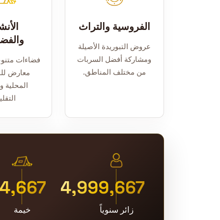
الفروسية والتراث
الأن
والفض
عروض التبوريدة الأصيلة
ومشاركة أفضل السربات
فضاءات متنوع
من مختلف المناطق.
معارض للم
المحلية و
التقلي
5,000
5,000,000
+
+
زائر سنوياً
خيمة