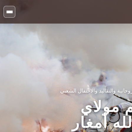
حانية والتقاليد والاحتفال الشعبي
مولاي
له أمغار