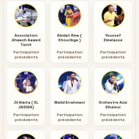
Association
Abidat Rma (
Youssef
Ahwach Aawed
Khouribga )
Elmelasse
Tiznit
Participation
Participation
Participation
précédente
précédente
précédente
Jil Alaita ( EL
Walid Errahmani
Orchestre Aziz
JADIDA)
Elhaloui
Participation
Participation
Participation
précédente
précédente
précédente