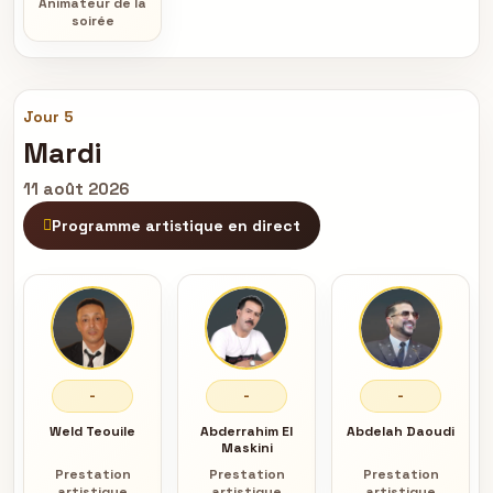
Animateur de la
soirée
Jour 5
Mardi
11 août 2026
Programme artistique en direct
-
-
-
Weld Teouile
Abderrahim El
Abdelah Daoudi
Maskini
Prestation
Prestation
Prestation
artistique
artistique
artistique